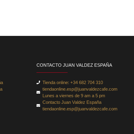
CONTACTO JUAN VALDEZ ESPAÑA
ña
Tienda online: +34 682 704 310
ña
tiendaonline.esp@juanvaldezcafe.com
Lunes a viernes de 9 am a 5 pm
Contacto Juan Valdez España
tiendaonline.esp@juanvaldezcafe.com