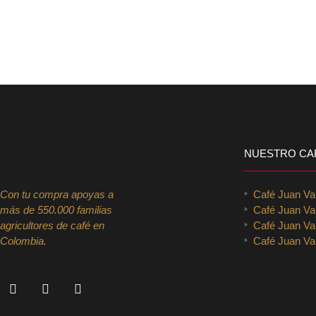
NUESTRO CA
Con tu compra apoyas a
Café Juan V
más de 550.000 familias
Café Juan Va
agricultores de café en
Café Juan Val
Colombia.
Café Juan Val