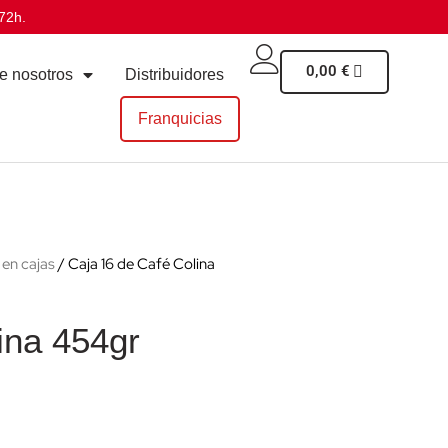
72h.
0,00
€
e nosotros
Distribuidores
Franquicias
 en cajas
/ Caja 16 de Café Colina
ina 454gr