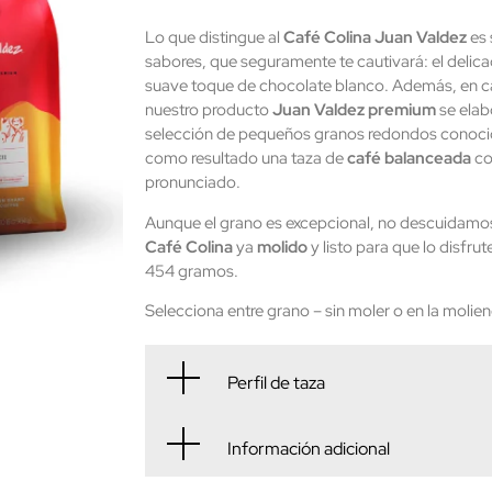
Lo que distingue al
Café Colina Juan Valdez
es 
sabores, que seguramente te cautivará: el delicad
suave toque de chocolate blanco. Además, en ca
nuestro producto
Juan Valdez premium
se elab
selección de pequeños granos redondos conoci
como resultado una taza de
café balanceada
co
pronunciado.
Aunque el grano es excepcional, no descuidamos
Café Colina
ya
molido
y listo para que lo disfru
454 gramos.
Selecciona entre grano – sin moler o en la molien
Perfil de taza
Información adicional