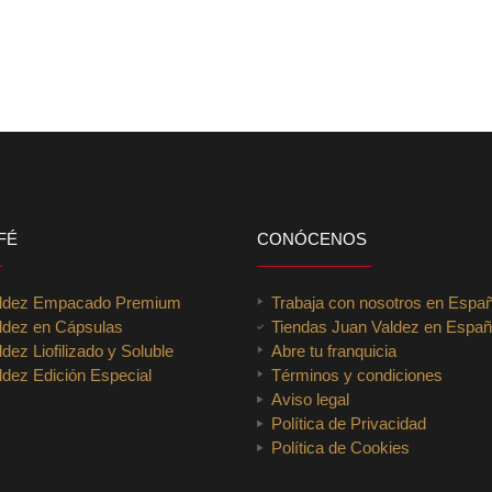
FÉ
CONÓCENOS
aldez Empacado Premium
Trabaja con nosotros en Espa
ldez en Cápsulas
Tiendas Juan Valdez en Espa
dez Liofilizado y Soluble
Abre tu franquicia
dez Edición Especial
Términos y condiciones
Aviso legal
Política de Privacidad
Política de Cookies