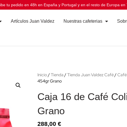
ibe tu pedido en 48h en España y Portugal y en el resto de Europa en 
Artículos Juan Valdez
Nuestras cafeterias
Sobr
Inicio
/
Tienda
/
Tienda Juan Valdez Café
/
Café
454gr Grano
Caja 16 de Café Col
Grano
288,00
€