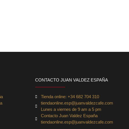
CONTACTO JUAN VALDEZ ESPAÑA
ña
Tienda online: +34 682 704 310
ña
tiendaonline.esp@juanvaldezcafe.com
Lunes a viernes de 9 am a 5 pm
Contacto Juan Valdez España
tiendaonline.esp@juanvaldezcafe.com