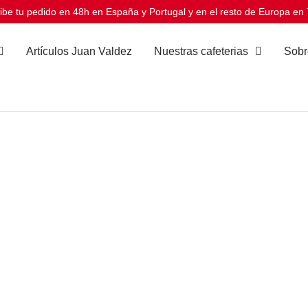
ibe tu pedido en 48h en España y Portugal y en el resto de Europa en 
Artículos Juan Valdez
Nuestras cafeterias
Sobr
Colombia es una fuente constante de inspira
Ediciones
Especiales
de Café son un vivo re
les
Valdez
, llevamos con orgullo la identidad c
son una manifestación de lo que nos mueve: 
cada rincón de Colombia.