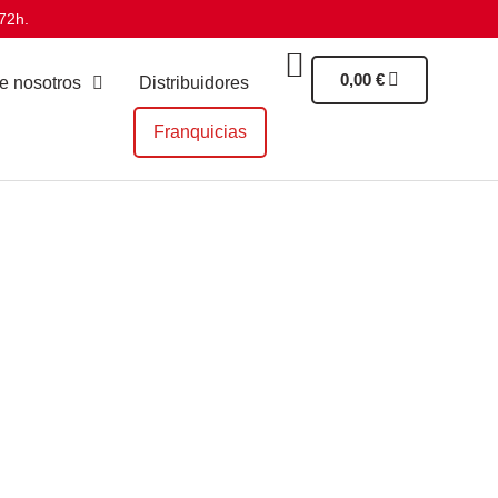
72h.
0,00
€
e nosotros
Distribuidores
Franquicias
ción para nosotros, y nuestras
flejo de esta pasión. En
Juan
olombiana, y nuestros productos
resaltar lo más excepcional de