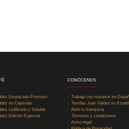
FÉ
CONÓCENOS
aldez Empacado Premium
Trabaja con nosotros en Espa
ldez en Cápsulas
Tiendas Juan Valdez en Espa
dez Liofilizado y Soluble
Abre tu franquicia
dez Edición Especial
Términos y condiciones
Aviso legal
Política de Privacidad