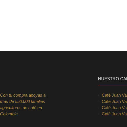
NUESTRO CA
Con tu compra apoyas a
Café Juan V
más de 550.000 familias
Café Juan Va
agricultores de café en
Café Juan Val
Colombia.
Café Juan Val