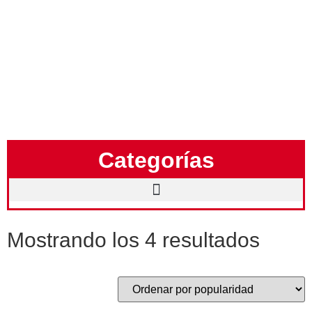
vivo reflejo de esta pasión. En
Juan Valdez
, llevamos con
orgullo la identidad colombiana, y nuestros productos son
una manifestación de lo que nos mueve: resaltar lo más
excepcional de cada rincón de Colombia.
Categorías
Mostrando los 4 resultados