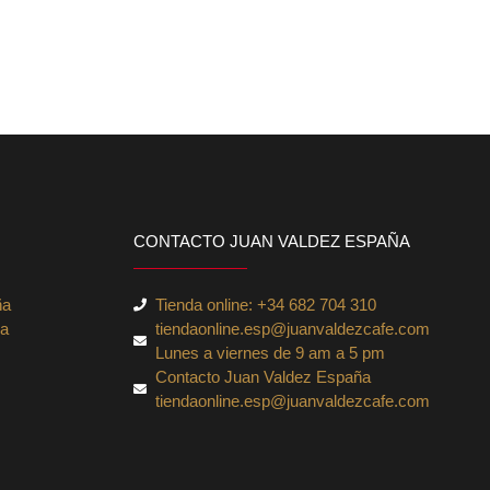
CONTACTO JUAN VALDEZ ESPAÑA
ña
Tienda online: +34 682 704 310
ña
tiendaonline.esp@juanvaldezcafe.com
Lunes a viernes de 9 am a 5 pm
Contacto Juan Valdez España
tiendaonline.esp@juanvaldezcafe.com