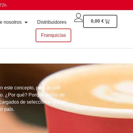
72h.
0,00
€
e nosotros
Distribuidores
Franquicias
on este concepto, pero el
café
to. ¿Por qué? Porque detrás de
ncargados de seleccionar
granos
l país.