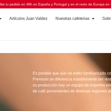
ibe tu pedido en 48h en España y Portugal y en el resto de Europa en 
Artículos Juan Valdez
Nuestras cafeterias
Sobr
Es posible que aún no estés familiarizado c
Premium
se diferencia notablemente del res
su producción hay un equipo de expertos e
de café
provenientes de diversas regiones de