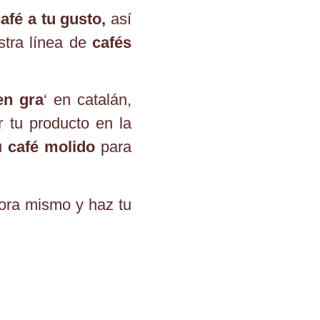
afé a tu gusto,
así
stra línea de
cafés
en gra
‘ en catalán,
r tu producto en la
tu
café molido
para
hora mismo y haz tu