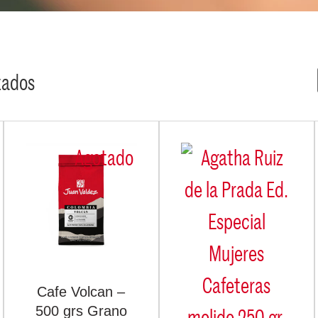
tados
Agotado
Cafe Volcan –
500 grs Grano