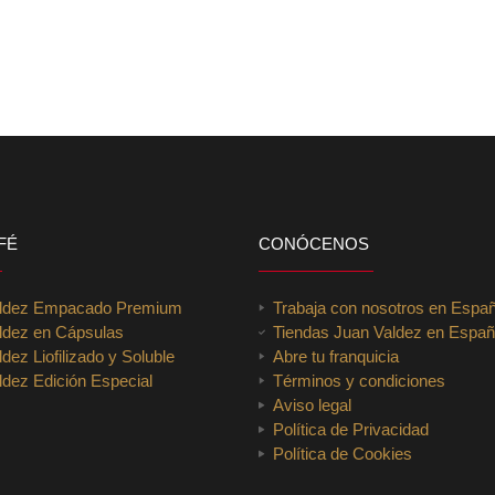
FÉ
CONÓCENOS
aldez Empacado Premium
Trabaja con nosotros en Espa
ldez en Cápsulas
Tiendas Juan Valdez en Espa
dez Liofilizado y Soluble
Abre tu franquicia
dez Edición Especial
Términos y condiciones
Aviso legal
Política de Privacidad
Política de Cookies