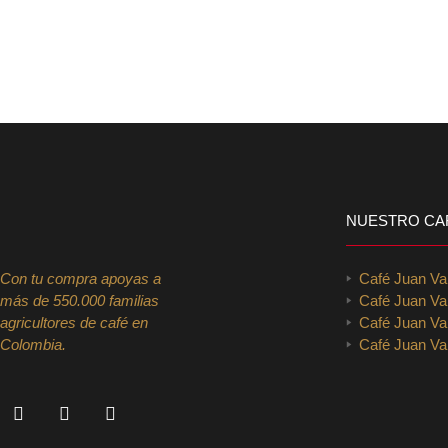
NUESTRO CA
Con tu compra apoyas a
Café Juan V
más de 550.000 familias
Café Juan Va
agricultores de café en
Café Juan Val
Colombia.
Café Juan Val