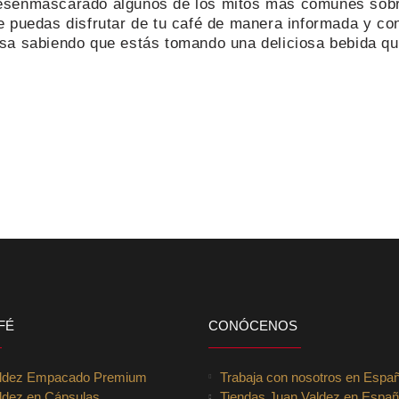
desenmascarado algunos de los mitos más comunes sobr
e puedas disfrutar de tu café de manera informada y co
isa sabiendo que estás tomando una deliciosa bebida qu
FÉ
CONÓCENOS
aldez Empacado Premium
Trabaja con nosotros en Espa
ldez en Cápsulas
Tiendas Juan Valdez en Espa