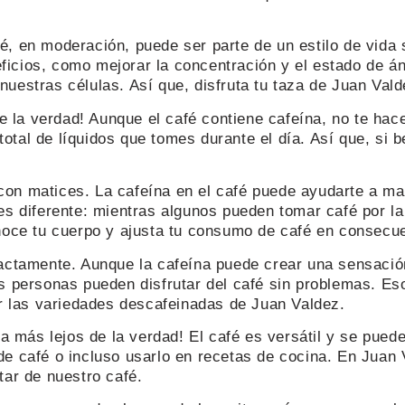
fé, en moderación, puede ser parte de un estilo de vid
ficios, como mejorar la concentración y el estado de á
uestras células. Así que, disfruta tu taza de Juan Vald
 la verdad! Aunque el café contiene cafeína, no te hac
tal de líquidos que tomes durante el día. Así que, si b
con matices. La cafeína en el café puede ayudarte a man
diferente: mientras algunos pueden tomar café por la 
onoce tu cuerpo y ajusta tu consumo de café en consecu
ctamente. Aunque la cafeína puede crear una sensació
s personas pueden disfrutar del café sin problemas. Eso
 las variedades descafeinadas de Juan Valdez.
 más lejos de la verdad! El café es versátil y se pued
de café o incluso usarlo en recetas de cocina. En Juan 
tar de nuestro café.