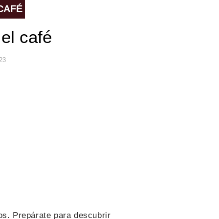
CAFÉ
el café
23
os. Prepárate para descubrir