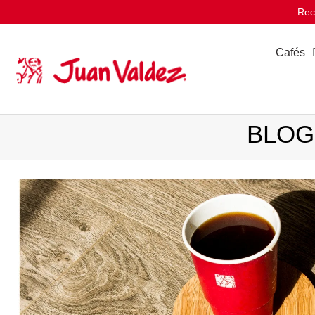
Rec
Cafés
BLOG