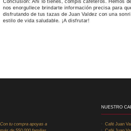
Conclusión: Ahí lo tienes, compis cafeteros. Hemos 
nos enorgullece brindarte información precisa para qu
disfrutando de tus tazas de Juan Valdez con una sonr
estilo de vida saludable. ¡A disfrutar!
NUESTRO CA
Con tu compra apoyas a
Café Juan V
más de 550.000 familias
Café Juan Va