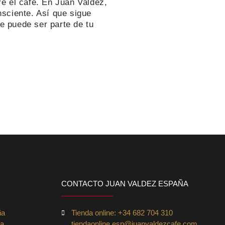
e el café. En Juan Valdez,
nsciente. Así que sigue
e puede ser parte de tu
CONTACTO JUAN VALDEZ ESPAÑA
ña
Tienda online: +34 682 704 310
ña
tiendaonline.esp@juanvaldezcafe.com