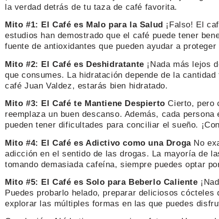
la verdad detrás de tu taza de café favorita.
Mito #1: El Café es Malo para la Salud
¡Falso! El ca
estudios han demostrado que el café puede tener bene
fuente de antioxidantes que pueden ayudar a proteger n
Mito #2: El Café es Deshidratante
¡Nada más lejos de
que consumes. La hidratación depende de la cantidad to
café Juan Valdez, estarás bien hidratado.
Mito #3: El Café te Mantiene Despierto
Cierto, pero 
reemplaza un buen descanso. Además, cada persona es 
pueden tener dificultades para conciliar el sueño. ¡C
Mito #4: El Café es Adictivo como una Droga
No exa
adicción en el sentido de las drogas. La mayoría de la
tomando demasiada cafeína, siempre puedes optar por
Mito #5: El Café es Solo para Beberlo Caliente
¡Nada
Puedes probarlo helado, preparar deliciosos cócteles 
explorar las múltiples formas en las que puedes disfru