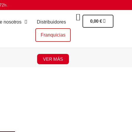
72h.
0,00
€
e nosotros
Distribuidores
Franquicias
VER MÁS